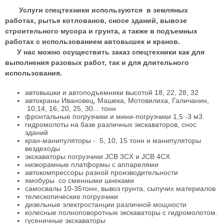
Услуги спецтехники используются в земляных
работах, рытье котлованов, сносе зданий, вывозе
строительного мусора и грунта, а также в подъемных
работах с использованием автовышек и кранов.
У нас можно осуществить заказ спецтехники как для
выполнения разовых работ, так и для длительного
использования.
автовышки и автоподъемники высотой 18, 22, 28, 32
автокраны Ивановец, Машека, Мотовилиха, Галичанин,
10,14, 16, 20, 25, 30... тонн
фронтальные погрузчики и мини-погрузчики 1,5 -3 м3.
гидромолоты на базе различных экскаваторов, снос
зданий
кран-манипуляторы - 5, 10, 15 тонн и манипуляторы
вездеходы
экскаваторы погрузчики JCB 3CX и JCB 4CX
низкорамные платформы с аппарелями
автокомпрессоры разной производительности
ямобуры со сменными шнеками
самосвалы 10-35тонн, вывоз грунта, сыпучих материалов
телескопические погрузчики
дизельные электростанции различной мощности
колесные полноповоротные экскаваторы с гидромолотом.
гусеничные экскаваторы